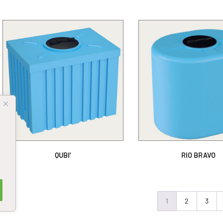
QUBI’
RIO BRAVO
1
2
3