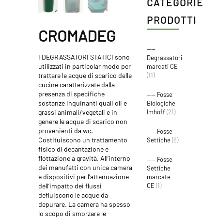
CATEGORIE
PRODOTTI
CROMADEG
----
I DEGRASSATORI STATICI sono
Degrassatori
utilizzati in particolar modo per
marcati CE
trattare le acque di scarico delle
(11)
cucine caratterizzate dalla
presenza di specifiche
---- Fosse
sostanze inquinanti quali oli e
Biologiche
grassi animali/vegetali e in
Imhoff
(21)
genere le acque di scarico non
provenienti da wc.
---- Fosse
Costituiscono un trattamento
Settiche
(6)
fisico di decantazione e
flottazione a gravità. All’interno
---- Fosse
dei manufatti con unica camera
Settiche
e dispositivi per l’attenuazione
marcate
dell’impatto dei flussi
CE
(1)
defluiscono le acque da
depurare. La camera ha spesso
lo scopo di smorzare le