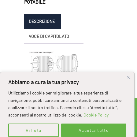
POTABILE
DESCRIZIONE
VOCE DI CAPITOLATO
Abbiamo a cura la tua privacy
Utilizziamo i cookie per migliorare la tua esperienza di
navigazione, pubblicare annunci o contenuti personalizzati e
analizzare il nostro traffico. Facendo clic su "Accetta tutto",
Copyright 2022 PPE Srl
- Sede
acconsenti al nostro utilizzo dei cookie.
Cookie Policy
Operativa: Via Delle Industrie, 9-10 - 26814 -
LIVRAGA - (LO) - CF / P.IVA: 10681380159 -
Capitale Sociale: € 2.000.000 i.v
Rifiuta
Accetta tutto
Realizzato da Fioccoweb