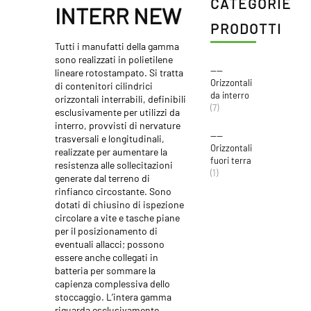
CATEGORIE
INTERR NEW
PRODOTTI
Tutti i manufatti della gamma
sono realizzati in polietilene
----
lineare rotostampato. Si tratta
Orizzontali
di contenitori cilindrici
da interro
orizzontali interrabili, definibili
(7)
esclusivamente per utilizzi da
interro, provvisti di nervature
----
trasversali e longitudinali,
Orizzontali
realizzate per aumentare la
fuori terra
resistenza alle sollecitazioni
(1)
generate dal terreno di
rinfianco circostante. Sono
dotati di chiusino di ispezione
circolare a vite e tasche piane
per il posizionamento di
eventuali allacci; possono
essere anche collegati in
batteria per sommare la
capienza complessiva dello
stoccaggio. L’intera gamma
riguarda esclusivamente