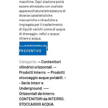
macchine. Ogni stazione potrà
essere attrezzata con svariate
apparecchiature/attrezzature di
diverse caratteristiche
meccaniche o idrauliche e
impiegata per il trasferimento
di liquidi carichi come di acque
di drenaggio, reflui o acque
chiare o acqua.
AGGIUNGI AL
PREVENTIVO
Categorie:
-- Contenitori
cilindrici orizzontali
,
--
Prodotti interro
,
-- Prodotti
stoccaggio acque potabili
,
-
- Serie Interr e
Underground
,
----
Orizzontali da interro
,
CONTENITORI da INTERRO
,
STOCCAGGIO ACQUA